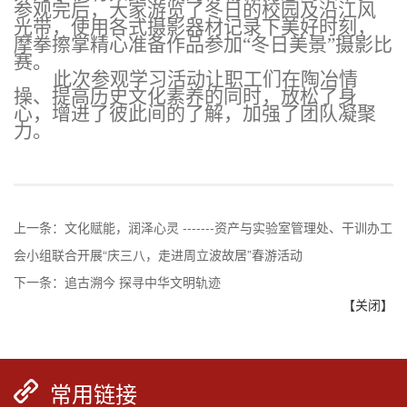
参观完后，大家游览了冬日的校园及沿江风
光带，使用各式摄影器材记录下美好时刻，
摩拳擦掌精心准备作品参加
“冬日美景”摄影比
赛。
此次参观学习活动让职工们在陶冶情
操、提高历史文化素养的同时，放松了身
心，增进了彼此间的了解，加强了团队凝聚
力。
上一条：
文化赋能，润泽心灵 -------资产与实验室管理处、干训办工
会小组联合开展“庆三八，走进周立波故居”春游活动
下一条：
追古溯今 探寻中华文明轨迹
【关闭】
常用链接