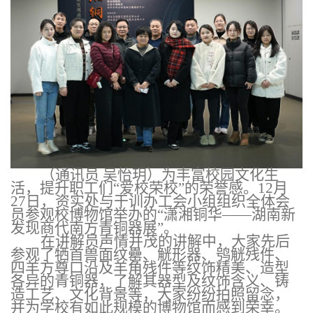
（通讯员
吴怡玥）为丰富校园文化生
活，提升职工们
“爱校荣校”的荣誉感。12月
27日，资实处与干训办工会小组组织全体会
员参观校博物馆举办的“潇湘铜华——湖南新
发现商代南方青铜器展”。
在讲解员声情并茂的讲解中，大家先后
参观了牺首兽面纹罍、觥形器、鸮觥残件、
四羊方尊口沿及羊角残件等纹饰精美、造型
各异的青铜器，了解其器型及纹饰含义、铸
造工艺、文化背景等，大家纷纷拍照留念，
并为学校有如此规模的博物馆而感到荣幸。