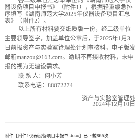
各二级单位汇总本单位的《湖南师范大学仪
器设备项目申报书》（附件
1
），根据轻重缓急排
序填写《湖南师范大学
2025
年仪器设备项目汇总
表》（附件
2
）。
以上所有材料要交纸质版一份，经二级单位
主要领导签字，加盖单位公章后，于
2025
年
1
月
3
日前报资产与实验室管理处计划审核科，电子版发
邮箱
manzou@163.com
。逾期不再接收材料，未申
报的视为无建设需求。
联
系
人：何小芳
联系电话：
88872274
资产与实验室管理处
2024
年
12
月
10
日
附件【
附件1仪器设备项目申报书.docx
】已下载
655
次