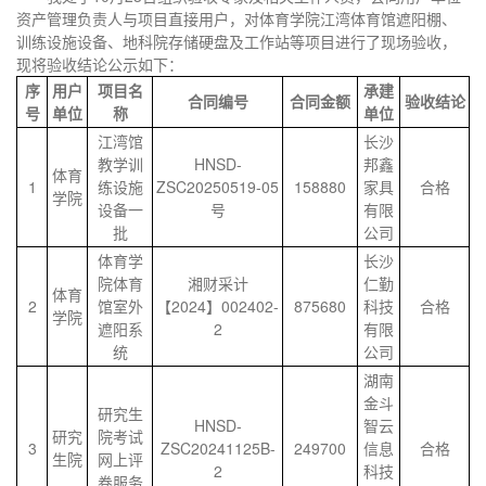
资产管理负责人与项目直接用户，对体育学院江湾体育馆遮阳棚、
训练设施设备、地科院存储硬盘及工作站等项目进行了现场验收，
现将验收结论公示如下：
序
用户
项目名
承建
合同编号
合同金额
验收结论
号
单位
称
单位
江湾馆
长沙
教学训
HNSD-
邦鑫
体育
1
练设施
ZSC20250519-05
158880
家具
合格
学院
设备一
号
有限
批
公司
体育学
长沙
院体育
湘财采计
仁勤
体育
2
馆室外
【2024】002402-
875680
科技
合格
学院
遮阳系
2
有限
统
公司
湖南
金斗
研究生
HNSD-
智云
研究
院考试
3
ZSC20241125B-
249700
信息
合格
生院
网上评
2
科技
卷服务