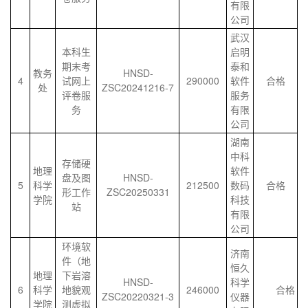
有限
公司
武汉
本科生
启明
期末考
泰和
教务
HNSD-
4
试网上
290000
软件
合格
处
ZSC20241216-7
评卷服
服务
务
有限
公司
湖南
中科
存储硬
地理
软件
盘及图
HNSD-
5
科学
212500
数码
合格
形工作
ZSC20250331
学院
科技
站
有限
公司
环境软
济南
件（地
恒久
地理
下岩溶
HNSD-
科学
6
科学
地貌观
246000
合格
ZSC20220321-3
仪器
学院
测虚拟