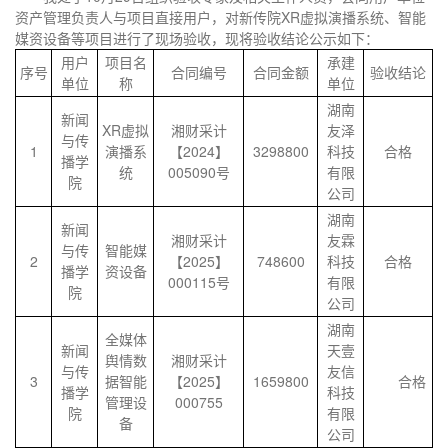
资产管理负责人与项目直接用户，对新传院XR虚拟演播系统、智能
媒资设备等项目进行了现场验收，现将验收结论公示如下：
用户
项目名
承建
序号
合同编号
合同金额
验收结论
单位
称
单位
湖南
新闻
XR虚拟
湘财采计
友泽
与传
1
演播系
【2024】
3298800
科技
合格
播学
统
005090号
有限
院
公司
湖南
新闻
湘财采计
友霖
与传
智能媒
2
【2025】
748600
科技
合格
播学
资设备
000115号
有限
院
公司
湖南
全媒体
新闻
天壹
舆情数
湘财采计
与传
友信
3
据智能
【2025】
1659800
合格
播学
科技
管理设
000755
院
有限
备
公司