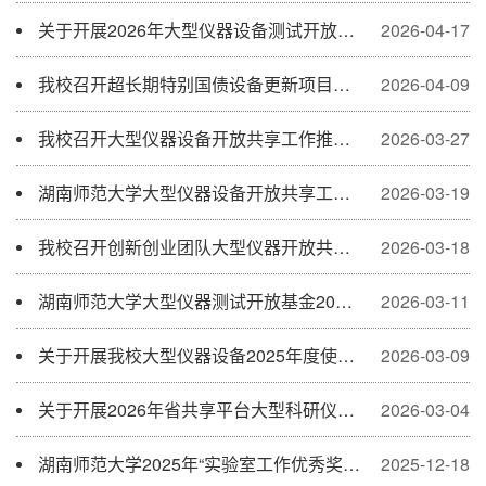
关于开展2026年大型仪器设备测试开放基金项目学院评审推荐工作的通知
2026-04-17
我校召开超长期特别国债设备更新项目谋划储备和申报工作会议
2026-04-09
我校召开大型仪器设备开放共享工作推进会议
2026-03-27
湖南师范大学大型仪器设备开放共享工作推进会通知
2026-03-19
我校召开创新创业团队大型仪器开放共享管理办法实施交流会
2026-03-18
湖南师范大学大型仪器测试开放基金2026年申请、2025年资助项目结题、2024年资助项目延期结题的通知
2026-03-11
关于开展我校大型仪器设备2025年度使用效益考核工作的通知
2026-03-09
关于开展2026年省共享平台大型科研仪器信息维护工作的通知
2026-03-04
湖南师范大学2025年“实验室工作优秀奖”获奖名单公示
2025-12-18